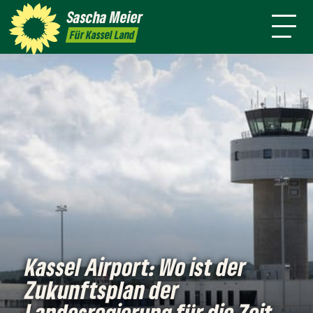
mich
Arbeit
Sascha
Meier
Termine
Presse
Kontakt
Für Kassel Land
Kassel Airport: Wo ist der
Zukunftsplan der
Landesregierung für die Zeit